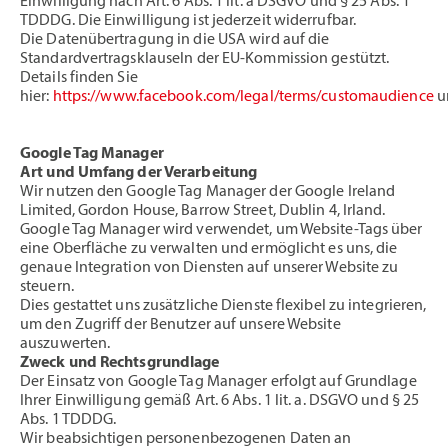
Einwilligung nach Art. 6 Abs. 1 lit. a DSGVO und § 25 Abs. 1
TDDDG. Die Einwilligung ist jederzeit widerrufbar.
Die Datenübertragung in die USA wird auf die
Standardvertragsklauseln der EU-Kommission gestützt.
Details finden Sie
hier:
https://www.facebook.com/legal/terms/customaudience
u
Google Tag Manager
Art und Umfang der Verarbeitung
Wir nutzen den Google Tag Manager der Google Ireland
Limited, Gordon House, Barrow Street, Dublin 4, Irland.
Google Tag Manager wird verwendet, um Website-Tags über
eine Oberfläche zu verwalten und ermöglicht es uns, die
genaue Integration von Diensten auf unserer Website zu
steuern.
Dies gestattet uns zusätzliche Dienste flexibel zu integrieren,
um den Zugriff der Benutzer auf unsere Website
auszuwerten.
Zweck und Rechtsgrundlage
Der Einsatz von Google Tag Manager erfolgt auf Grundlage
Ihrer Einwilligung gemäß Art. 6 Abs. 1 lit. a. DSGVO und § 25
Abs. 1 TDDDG.
Wir beabsichtigen personenbezogenen Daten an