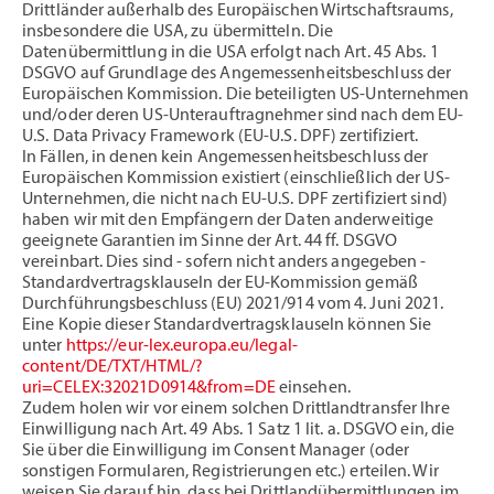
Drittländer außerhalb des Europäischen Wirtschaftsraums,
insbesondere die USA, zu übermitteln. Die
Datenübermittlung in die USA erfolgt nach Art. 45 Abs. 1
DSGVO auf Grundlage des Angemessenheitsbeschluss der
Europäischen Kommission. Die beteiligten US-Unternehmen
und/oder deren US-Unterauftragnehmer sind nach dem EU-
U.S. Data Privacy Framework (EU-U.S. DPF) zertifiziert.
In Fällen, in denen kein Angemessenheitsbeschluss der
Europäischen Kommission existiert (einschließlich der US-
Unternehmen, die nicht nach EU-U.S. DPF zertifiziert sind)
haben wir mit den Empfängern der Daten anderweitige
geeignete Garantien im Sinne der Art. 44 ff. DSGVO
vereinbart. Dies sind - sofern nicht anders angegeben -
Standardvertragsklauseln der EU-Kommission gemäß
Durchführungsbeschluss (EU) 2021/914 vom 4. Juni 2021.
Eine Kopie dieser Standardvertragsklauseln können Sie
unter
https://eur-lex.europa.eu/legal-
content/DE/TXT/HTML/?
uri=CELEX:32021D0914&from=DE
einsehen.
Zudem holen wir vor einem solchen Drittlandtransfer Ihre
Einwilligung nach Art. 49 Abs. 1 Satz 1 lit. a. DSGVO ein, die
Sie über die Einwilligung im Consent Manager (oder
sonstigen Formularen, Registrierungen etc.) erteilen. Wir
weisen Sie darauf hin, dass bei Drittlandübermittlungen im