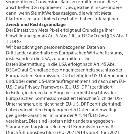
segmentieren, Conversion-Rates zu ermitteln und diese
anschließend zu optimieren. Dies geschieht insbesondere
dann, wenn Sie mit Werbeanzeigen, die wir mit Meta
Platforms Ireland Limited geschaltet haben, interagieren.
Zweck und Rechtsgrundlage
Der Einsatz von Meta Pixel erfolgt auf Grundlage Ihrer
Einwilligung gemäß Art. 6 Abs. 1 lit. a. DSGVO und § 25 Abs. 1
TDDDG.
Wir beabsichtigen personenbezogenen Daten an
Drittländer außerhalb des Europäischen Wirtschaftsraums,
insbesondere die USA, zu übermitteln. Die
Datenübermittlung in die USA erfolgt nach Art. 45 Abs. 1
DSGVO auf Grundlage des Angemessenheitsbeschluss der
Europäischen Kommission. Die beteiligten US-Unternehmen
und/oder deren US-Unterauftragnehmer sind nach dem EU-
U.S. Data Privacy Framework (EU-U.S. DPF) zertifiziert.
In Fällen, in denen kein Angemessenheitsbeschluss der
Europäischen Kommission existiert (einschließlich der US-
Unternehmen, die nicht nach EU-U.S. DPF zertifiziert sind)
haben wir mit den Empfängern der Daten anderweitige
geeignete Garantien im Sinne der Art. 44 ff. DSGVO
vereinbart. Dies sind - sofern nicht anders angegeben -
Standardvertragsklauseln der EU-Kommission gemäß
Durchführungsbeschluss (EU) 2021/914 vom 4. Juni 2021.