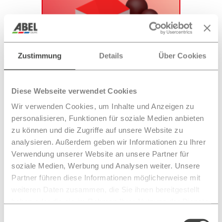
Zustimmung
Details
Über Cookies
Gebäude & Haustechnik
ABEL Elektrotechnik
Diese Webseite verwendet Cookies
ABEL berät zu modernster
Wir verwenden Cookies, um Inhalte und Anzeigen zu
Haustechnik und setzt sie
personalisieren, Funktionen für soziale Medien anbieten
intelligent um.
zu können und die Zugriffe auf unsere Website zu
analysieren. Außerdem geben wir Informationen zu Ihrer
Verwendung unserer Website an unsere Partner für
Gebäude &
Haustechnik
soziale Medien, Werbung und Analysen weiter. Unsere
Partner führen diese Informationen möglicherweise mit
weiteren Daten zusammen, die Sie ihnen bereitgestellt
haben oder die sie im Rahmen Ihrer Nutzung der Dienste
gesammelt haben.
Einwilligungsauswahl