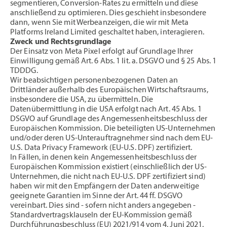
segmentieren, Conversion-Rates zu ermitteln und diese
anschließend zu optimieren. Dies geschieht insbesondere
dann, wenn Sie mit Werbeanzeigen, die wir mit Meta
Platforms Ireland Limited geschaltet haben, interagieren.
Zweck und Rechtsgrundlage
Der Einsatz von Meta Pixel erfolgt auf Grundlage Ihrer
Einwilligung gemäß Art. 6 Abs. 1 lit. a. DSGVO und § 25 Abs. 1
TDDDG.
Wir beabsichtigen personenbezogenen Daten an
Drittländer außerhalb des Europäischen Wirtschaftsraums,
insbesondere die USA, zu übermitteln. Die
Datenübermittlung in die USA erfolgt nach Art. 45 Abs. 1
DSGVO auf Grundlage des Angemessenheitsbeschluss der
Europäischen Kommission. Die beteiligten US-Unternehmen
und/oder deren US-Unterauftragnehmer sind nach dem EU-
U.S. Data Privacy Framework (EU-U.S. DPF) zertifiziert.
In Fällen, in denen kein Angemessenheitsbeschluss der
Europäischen Kommission existiert (einschließlich der US-
Unternehmen, die nicht nach EU-U.S. DPF zertifiziert sind)
haben wir mit den Empfängern der Daten anderweitige
geeignete Garantien im Sinne der Art. 44 ff. DSGVO
vereinbart. Dies sind - sofern nicht anders angegeben -
Standardvertragsklauseln der EU-Kommission gemäß
Durchführungsbeschluss (EU) 2021/914 vom 4. Juni 2021.