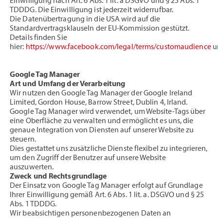
Einwilligung nach Art. 6 Abs. 1 lit. a DSGVO und § 25 Abs. 1
TDDDG. Die Einwilligung ist jederzeit widerrufbar.
Die Datenübertragung in die USA wird auf die
Standardvertragsklauseln der EU-Kommission gestützt.
Details finden Sie
hier:
https://www.facebook.com/legal/terms/customaudience
u
Google Tag Manager
Art und Umfang der Verarbeitung
Wir nutzen den Google Tag Manager der Google Ireland
Limited, Gordon House, Barrow Street, Dublin 4, Irland.
Google Tag Manager wird verwendet, um Website-Tags über
eine Oberfläche zu verwalten und ermöglicht es uns, die
genaue Integration von Diensten auf unserer Website zu
steuern.
Dies gestattet uns zusätzliche Dienste flexibel zu integrieren,
um den Zugriff der Benutzer auf unsere Website
auszuwerten.
Zweck und Rechtsgrundlage
Der Einsatz von Google Tag Manager erfolgt auf Grundlage
Ihrer Einwilligung gemäß Art. 6 Abs. 1 lit. a. DSGVO und § 25
Abs. 1 TDDDG.
Wir beabsichtigen personenbezogenen Daten an