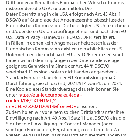
Drittländer außerhalb des Europäischen Wirtschaftsraums,
insbesondere die USA, zu übermitteln. Die
Datenübermittlung in die USA erfolgt nach Art. 45 Abs. 1
DSGVO auf Grundlage des Angemessenheitsbeschluss der
Europäischen Kommission. Die beteiligten US-Unternehmen
und/oder deren US-Unterauftragnehmer sind nach dem EU-
U.S. Data Privacy Framework (EU-U.S. DPF) zertifiziert.
In Fällen, in denen kein Angemessenheitsbeschluss der
Europäischen Kommission existiert (einschließlich der US-
Unternehmen, die nicht nach EU-U.S. DPF zertifiziert sind)
haben wir mit den Empfängern der Daten anderweitige
geeignete Garantien im Sinne der Art. 44 ff. DSGVO
vereinbart. Dies sind - sofern nicht anders angegeben -
Standardvertragsklauseln der EU-Kommission gemäß
Durchführungsbeschluss (EU) 2021/914 vom 4. Juni 2021.
Eine Kopie dieser Standardvertragsklauseln können Sie
unter
https://eur-lex.europa.eu/legal-
content/DE/TXT/HTML/?
uri=CELEX:32021D0914&from=DE
einsehen.
Zudem holen wir vor einem solchen Drittlandtransfer Ihre
Einwilligung nach Art. 49 Abs. 1 Satz 1 lit. a. DSGVO ein, die
Sie über die Einwilligung im Consent Manager (oder
sonstigen Formularen, Registrierungen etc.) erteilen. Wir
weisen Sie darauf hin, dass bei Drittlandübermittlungen im